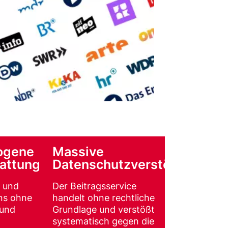
ogene
Massive
tattung
Datenschutzverstöße
n und
Der Beitragsservice
ns ohne
handelt ohne rechtliche
und
Grundlage und verstößt
systematisch gegen die